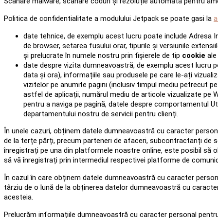
Scanare malware, scanare coduri și rezoluție automată pentru ame
Politica de confidentialitate a modulului Jetpack se poate gasi la
a
date tehnice, de exemplu acest lucru poate include Adresa Int
de browser, setarea fusului orar, tipurile și versiunile extens
și prelucrate în numele nostru prin fişierele de tip
cookie
ale 
date despre vizita dumneavoastră, de exemplu acest lucru poa
data și ora), informațiile sau produsele pe care le-ați vizualiz
vizitelor pe anumite pagini (inclusiv timpul mediu petrecut pe
astfel de aplicații, numărul mediu de articole vizualizate pe W
pentru a naviga pe pagină, datele despre comportamentul Util
departamentului nostru de servicii pentru clienți.
În unele cazuri, obținem datele dumneavoastră cu caracter personal 
de la terțe părți, precum parteneri de afaceri, subcontractanți de serv
înregistrați pe una din platformele noastre online, este posibil s
să vă înregistrați prin intermediul respectivei platforme de comunic
În cazul în care obținem datele dumneavoastră cu caracter personal 
târziu de o lună de la obținerea datelor dumneavoastră cu caracter pe
acesteia.
Prelucrăm informațiile dumneavoastră cu caracter personal pentru d