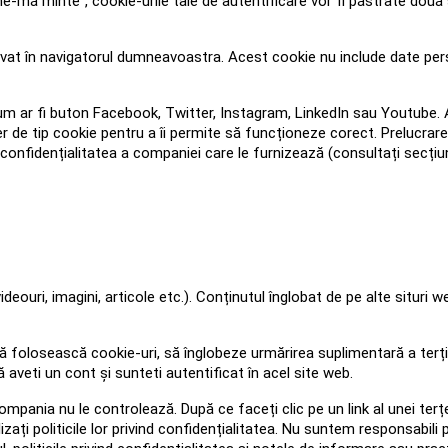
ne-mă minte”, cookie-urile tale de autentificare vor fi păstrate două
alvat în navigatorul dumneavoastra. Acest cookie nu include date person
cum ar fi buton Facebook, Twitter, Instagram, LinkedIn sau Youtube
ișier de tip cookie pentru a îi permite să funcționeze corect. Prelucra
 confidențialitatea a companiei care le furnizează (consultați secți
deouri, imagini, articole etc.). Conținutul înglobat de pe alte situri 
olosească cookie-uri, să înglobeze urmărirea suplimentară a terțilo
aveti un cont și sunteti autentificat în acel site web.
pania nu le controlează. După ce faceți clic pe un link al unei terțe p
izați politicile lor privind confidențialitatea. Nu suntem responsabili