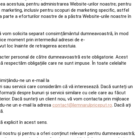
ea acestuia; pentru administrarea Website-urilor noastre; pentru
și marketing, inclusiv pentru scopuri de marketing specific, astfel
 parte a eforturilor noastre de a păstra Website-urile noastre în
 vă vom solicita separat consimțământul dumneavoastră, în mod
rice moment prin intermediul adresei de e-
vut loc înainte de retragerea acestuia.
aracter personal de către dumneavoastră este obligatorie. Acest
 respectăm obligațiile care ne sunt impuse. În toate celelalte
rimițându-ne un e-mail la
i sau servicii care considerăm că vă interesează. Dacă sunteți un
formații despre bunuri și servicii similare cu cele care au făcut
terior. Dacă sunteți un client nou, vă vom contacta prin mijloace
ndu-ne un e-mail la adresa
contact@lemnarulpriceput.ro
. Dacă ați
ă.
explicit în acest sens.
l nostru și pentru a oferi conținut relevant pentru dumneavoastră;