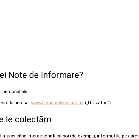
tei Note de Informare?
 personal ale:
ccesat la adresa
www.Lemnarulpriceput.ro
.
(„Utilizatori”)
e le colectăm
unci când interacționați cu noi (de exemplu, informațiile pe care n