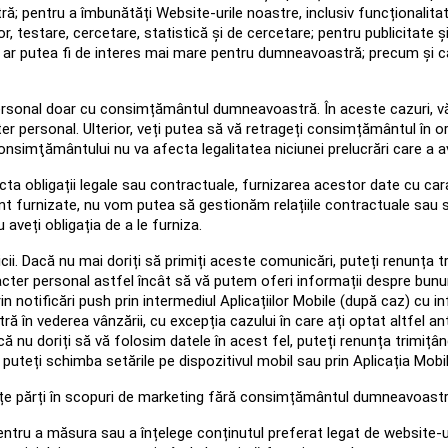
 pentru a îmbunătăți Website-urile noastre, inclusiv funcționalitat
or, testare, cercetare, statistică și de cercetare; pentru publicitate 
re ar putea fi de interes mai mare pentru dumneavoastră; precum și ca
personal doar cu consimțământul dumneavoastră. În aceste cazuri,
r personal. Ulterior, veți putea să vă retrageți consimțământul în o
nsimţământului nu va afecta legalitatea niciunei prelucrări care a a
ecta obligații legale sau contractuale, furnizarea acestor date cu c
t furnizate, nu vom putea să gestionăm relațiile contractuale sau să
aveți obligația de a le furniza.
i. Dacă nu mai doriți să primiți aceste comunicări, puteți renunța t
cter personal astfel încât să vă putem oferi informații despre bunur
 notificări push prin intermediul Aplicațiilor Mobile (după caz) cu in
 în vederea vânzării, cu excepția cazului în care ați optat altfel an
nu doriți să vă folosim datele în acest fel, puteți renunța trimițâ
h, puteți schimba setările pe dispozitivul mobil sau prin Aplicația Mobil
e părți în scopuri de marketing fără consimțământul dumneavoastră 
tru a măsura sau a înțelege conținutul preferat legat de website-u