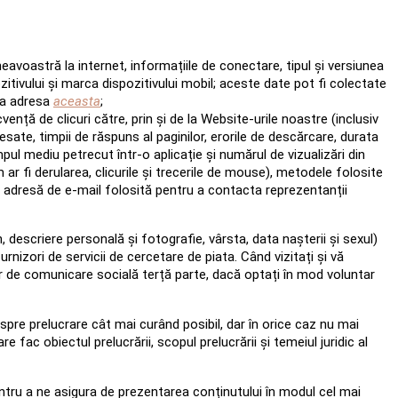
avoastră la internet, informațiile de conectare, tipul și versiunea
ozitivului și marca dispozitivului mobil; aceste date pot fi colectate
 la adresa
aceasta
;
ă de clicuri către, prin și de la Website-urile noastre (inclusiv
cesate, timpii de răspuns al paginilor, erorile de descărcare, durata
pul mediu petrecut într-o aplicație și numărul de vizualizări din
 ar fi derularea, clicurile și trecerile de mouse), metodele folosite
e adresă de e-mail folosită pentru a contacta reprezentanții
descriere personală și fotografie, vârsta, data nașterii și sexul)
urnizori de servicii de cercetare de piata. Când vizitați și vă
r de comunicare socială terță parte, dacă optați în mod voluntar
pre prelucrare cât mai curând posibil, dar în orice caz nu mai
fac obiectul prelucrării, scopul prelucrării și temeiul juridic al
ntru a ne asigura de prezentarea conținutului în modul cel mai