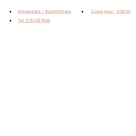
Inregistrare / Autentificare
Coșul meu
-
0,00
lei
Tel: 0761507606