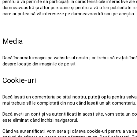
pentru a vă permite să participați la caracteristicile interactive al
dumneavoastră și altor persoane și pentru a vă oferi publicitate re
care ar putea să vă intereseze pe dumneavoastră sau pe aceștia.
Media
Dacă încarcati imagini pe website-ul nostru, ar trebui să evițati în
despre locație din imaginile de pe sit.
Cookie-uri
Dacă lasati un comentariu pe situl nostru, puteți opta pentru salv
mai trebuie să le completati din nou când lasati un alt comentariu. 
Dacă aveti un cont și va autentificati în acest site, vom seta un
este eliminat când închizi navigatorul.
Când va autentificati, vom seta și câteva cookie-uri pentru a va salv