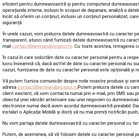
eficient pentru dumneavoastră și pentru computerul dumneavoastră;
operațiunile interne, inclusiv în scopuri de depanare, analiză a datel
încât să oferim un conținut, inclusiv un conținut personalizat, ca
siguranță.
În unele cazuri, vom prelucra datele dumneavoastră cu caracter 
transparent, atunci când furnizați datele dumneavoastră cu caracte
mail
contact@lemnarulpriceput.ro
. Cu toate acestea, retragerea co
În cazul în care solicităm date cu caracter personal pentru a resp
lucru înseamnă că, dacă astfel de date cu caracter personal nu sun
cazuri, furnizarea de date cu caracter personal este opțională și nu 
Vă putem furniza comunicări despre noile noastre produse și servici
adresa
contact@lemnarulpriceput.ro
Putem prelucra datele cu cara
client existent, vă vom contacta numai prin e-mail, prin SMS sau prin
obiectul unei vânzări anterioare sau unei negocieri cu dumneavoastră
electronice numai dacă avem acordul dumneavoastră prealabil. Dacă 
instalat o Aplicație Mobilă și doriți să nu mai primiți notificări pus
Nu vom partaja datele dumneavoastră cu caracter personal cu terț
Putem, de asemenea, să vă folosim datele cu caracter personal pen