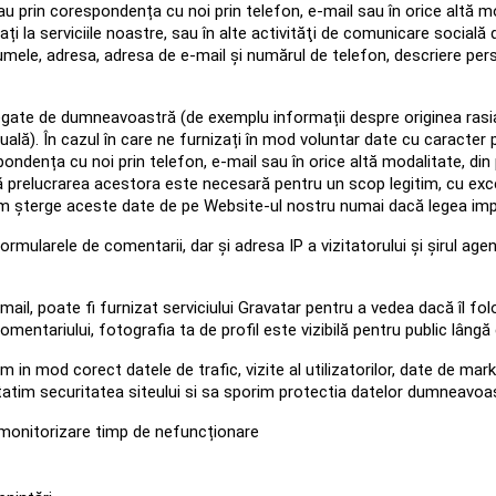
prin corespondența cu noi prin telefon, e-mail sau în orice altă mod
ați la serviciile noastre, sau în alte activităţi de comunicare social
umele, adresa, adresa de e-mail și numărul de telefon, descriere perso
gate de dumneavoastră (de exemplu informații despre originea rasială
uală). În cazul în care ne furnizați în mod voluntar date cu caracter 
dența cu noi prin telefon, e-mail sau în orice altă modalitate, din 
prelucrarea acestora este necesară pentru un scop legitim, cu excep
e vom șterge aceste date de pe Website-ul nostru numai dacă legea i
rmularele de comentarii, dar și adresa IP a vizitatorului și șirul agen
ail, poate fi furnizat serviciului Gravatar pentru a vedea dacă îl folo
mentariului, fotografia ta de profil este vizibilă pentru public lângă
n mod corect datele de trafic, vizite al utilizatorilor, date de mark
tatim securitatea siteului si sa sporim protectia datelor dumneavoa
i monitorizare timp de nefuncționare