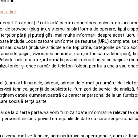
nințări
cest link
.
ernet Protocol (IP) utilizată pentru conectarea calculatorului dumne
iilor de browser (plug-in), sistemul și platforma de operare, tipul disp
terțelor părți și puteți găsi mai multe informații despre acest lucru
te include Localizatoare uniforme de resurse (URL) complete, secvenț
at sau căutat (inclusiv articolele de top citite, categoriile de top ac
 anumite pagini, vizionarea anumitor conținuturi sau videoclipuri), tim
ebsite-urile noastre, informații privind interacțiunea cu paginile (cum
izatorilor și orice număr de telefon folosit pentru a apela sau oric
(cum art fi numele, adresa, adresa de e-mail și numărul de telefon, 
icii tehnice, agenții de publicitate, furnizori de servicii de analiză, f
ă obținem datele dumneavoastră cu caracter personal de la un furnizo
are socială terță parte.
de la o terță parte, vă vom furniza toate informațiile relevante des
rsonal, inclusiv privind categoriile de date cu caracter personal care 
iverse motive tehnice, administrative și operaționale, cum ar fi pe