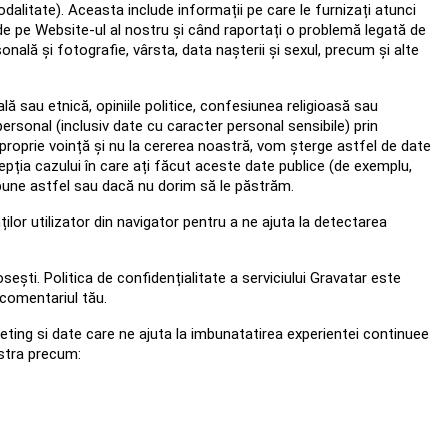
alitate). Aceasta include informații pe care le furnizați atunci
ă de pe Website-ul al nostru și când raportați o problemă legată de
nală și fotografie, vârsta, data nașterii și sexul, precum și alte
 sau etnică, opiniile politice, confesiunea religioasă sau
personal (inclusiv date cu caracter personal sensibile) prin
proprie voință și nu la cererea noastră, vom șterge astfel de date
ția cazului în care ați făcut aceste date publice (de exemplu,
mpune astfel sau dacă nu dorim să le păstrăm.
ților utilizator din navigator pentru a ne ajuta la detectarea
sești. Politica de confidențialitate a serviciului Gravatar este
 comentariul tău.
eting si date care ne ajuta la imbunatatirea experientei continuee
stra precum: