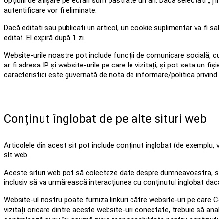
opțiuni de afișare pe ecran sunt păstrate un an. Dacă selectati „Ți
autentificare vor fi eliminate.
Dacă editati sau publicati un articol, un cookie suplimentar va fi s
editat. El expiră după 1 zi.
Website-urile noastre pot include funcții de comunicare socială, 
ar fi adresa IP și website-urile pe care le vizitați, și pot seta un f
caracteristici este guvernată de nota de informare/politica privind
Conținut înglobat de pe alte situri web
Articolele din acest sit pot include conținut înglobat (de exemplu, vi
sit web.
Aceste situri web pot să colecteze date despre dumneavoastra, să f
inclusiv să va urmărească interacțiunea cu conținutul înglobat dacă 
Website-ul nostru poate furniza linkuri către website-uri pe care Com
vizitați oricare dintre aceste website-uri conectate, trebuie să anal