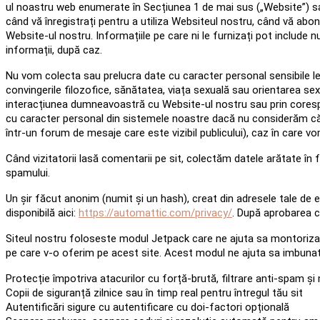
ul noastru web enumerate în Secțiunea 1 de mai sus („Website”) sau 
când vă înregistrați pentru a utiliza Websiteul nostru, când vă abon
Website-ul nostru. Informațiile pe care ni le furnizați pot include n
informații, după caz.
Nu vom colecta sau prelucra date cu caracter personal sensibile le
convingerile filozofice, sănătatea, viața sexuală sau orientarea sex
interacțiunea dumneavoastră cu Website-ul nostru sau prin corespon
cu caracter personal din sistemele noastre dacă nu considerăm că 
într-un forum de mesaje care este vizibil publicului), caz în car
Când vizitatorii lasă comentarii pe sit, colectăm datele arătate în fo
spamului.
Un șir făcut anonim (numit și un hash), creat din adresele tale de em
disponibilă aici:
https://automattic.com/privacy/
. După aprobarea co
Siteul nostru foloseste modul Jetpack care ne ajuta sa montorizam i
pe care v-o oferim pe acest site. Acest modul ne ajuta sa imbuna
Protecție împotriva atacurilor cu forță-brută, filtrare anti-spam ș
Copii de siguranță zilnice sau în timp real pentru întregul tău sit
Autentificări sigure cu autentificare cu doi-factori opțională