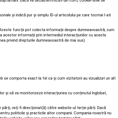
 săptămâni. Dacă va dezautentificati din cont, cookie-urile de
ale și indică pur și simplu ID-ul articolului pe care tocmai l-ati
. Aceste funcții pot colecta informații despre dumneavoastră, cum
rea acestor informații prin intermediul interacțiunilor cu aceste
unea privind drepturile dumneavoastră de mai sus).
web se comporta exact la fel ca și cum vizitatorii au vizualizat un alt
r și să va monitorizeze interacțiunea cu conținutul înglobat,
ărți, veți fi direcționat(ă) către website-ul terței părți. Dacă
 pentru politicile și practicile altor companii. Compania noastră nu