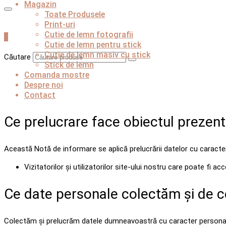
Magazin
Toate Produsele
Print-uri
Cutie de lemn fotografii
0
Cutie de lemn pentru stick
Cutie de lemn masiv cu stick
Căutare
Stick de lemn
Comanda mostre
Despre noi
Contact
Ce prelucrare face obiectul prezen
Această Notă de informare se aplică prelucrării datelor cu caracter
Vizitatorilor și utilizatorilor site-ului nostru care poate fi a
Ce date personale colectăm și de c
Colectăm și prelucrăm datele dumneavoastră cu caracter personal at