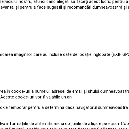
e serviciului nostru, atunci când alegeți să faceți acest lucru; pentru
levantă; și pentru a face sugestii și recomandări dumneavoastră și al
cărcarea imaginilor care au incluse date de locație înglobate (EXIF GPS
area în cookie-uri a numelui, adresei de email și sitului dumneavoa
Aceste cookie-uri vor fi valabile un an.
 cookie temporar pentru a determina dacă navigatorul dumneavoastra
a informațiile de autentificare și opțiunile de afișare pe ecran. Cook